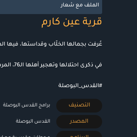
الملف مع شعار
قرية عين كارم
عُرفت بجمالها الخلّاب وقداستها، فيها الم
في ذكرى احتلالها وتهجير أهلها الـ76، المرشد والباحث المقدسي إيهاب الجلاد يصحبكم بجولة في قرية عين كارم جنوب غربي القدس.
#القدس_البوصلة
التصنيف
برامج القدس البوصلة
المصدر
القدس البوصلة