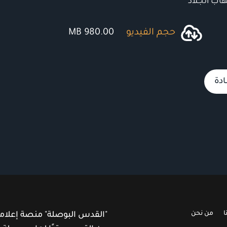
ب الجلاد
حجم الفيديو
980.00 MB
دة
ا
من نحن
"القدس البوصلة" منصة إعلام