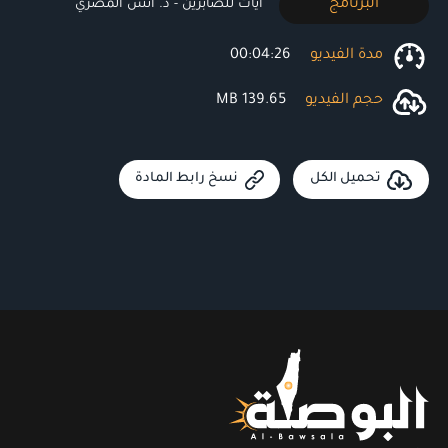
البرنامج
آيات للصابرين - د. أنس المصري
مدة الفيديو
00:04:26
حجم الفيديو
139.65 MB
تحميل الكل
نسخ رابط المادة